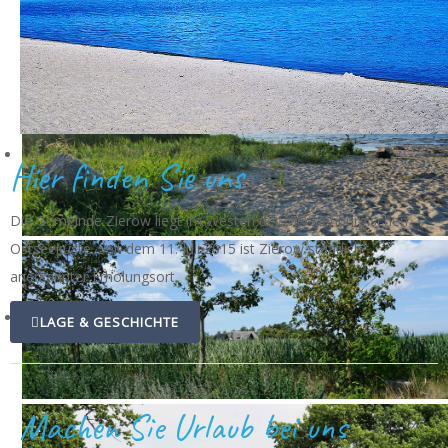
Hier finden Sie uns
Die Gemeinde Zierow liegt im Westen der Mecklenburgischen
Ostseeküste. Seit dem 11. Juli 2015 ist Zierow staatlich
anerkannter Erholungsort.
LAGE & GESCHICHTE
Machen Sie Urlaub bei uns