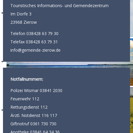
.
Touristisches Informations- und Gemeindezentrum
.
Im Dorfe 3
23968 Zierow
Telefon 038428 63 79 30
Telefax 038428 63 79 31
info@gemeinde-zierow.de
Notfallnummern:
Polizei Wismar 03841 2030
Feuerwehr 112
Rettungsdienst 112
Ärztl. Notdienst 116 117
Giftnotruf 0361 730 730
Apotheke 03841 64 34 36