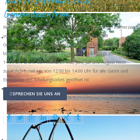
Tourist-Information &
Gemeindezentrum
Wir sind Ihre Anlaufstelle für alle Fragen und Wünsche. Im Herzen
von Zierow liegt das Touristische Informations- und
Gemeindezentrum, das ganzjährig montags bis freitags von 10:00
bis 14.00 Uhr, von April bis Oktober auch samstags von 10:00 bis
14:00 Uhr und in den Monaten Mai, Juni, Juli und August noch
zusätzlich sonntags von 12:00 bis 14:00 Uhr für alle Gäste und
Einwohner des Erholungsortes geöffnet ist.
SPRECHEN SIE UNS AN