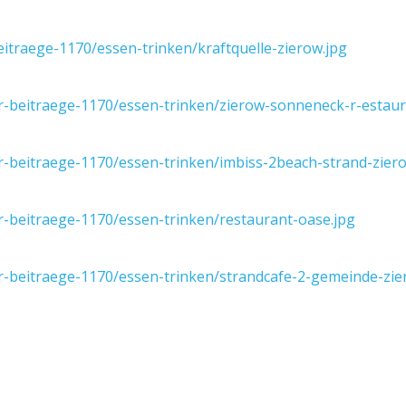
eitraege-1170/essen-trinken/kraftquelle-zierow.jpg
r-beitraege-1170/essen-trinken/zierow-sonneneck-r-estaur
r-beitraege-1170/essen-trinken/imbiss-2beach-strand-zier
r-beitraege-1170/essen-trinken/restaurant-oase.jpg
r-beitraege-1170/essen-trinken/strandcafe-2-gemeinde-zie