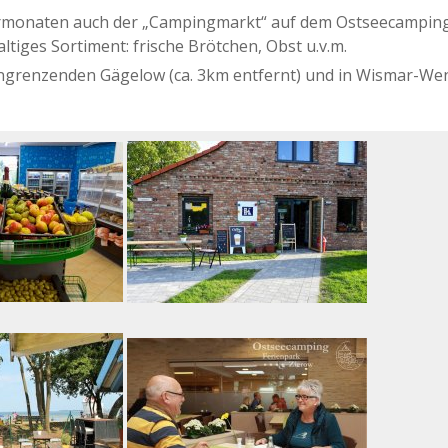
ermonaten auch der „Campingmarkt“ auf dem Ostseecampin
altiges Sortiment: frische Brötchen, Obst u.v.m.
angrenzenden Gägelow (ca. 3km entfernt) und in Wismar-We