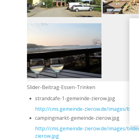
Slider-Beitrag-Essen-Trinken
strandcafe-1-gemeinde-zierow.jpg
http://cms.gemeinde-zierow.de/images/bilde
campingmarkt-gemeinde-zierow.jpg
http://cms.gemeinde-zierow.de/images/bild
zierow.jpg