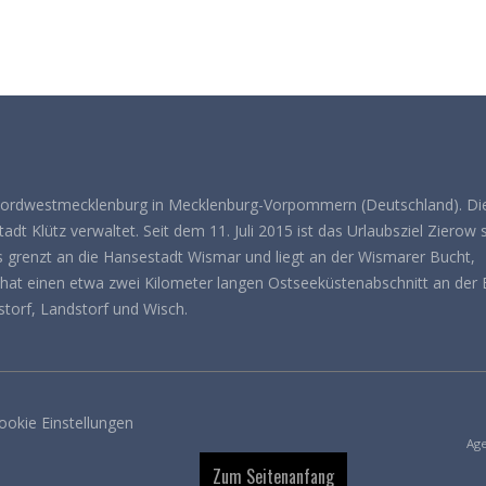
Nordwestmecklenburg in Mecklenburg-Vorpommern (Deutschland). Di
dt Klütz verwaltet. Seit dem 11. Juli 2015 ist das Urlaubsziel Zierow s
 grenzt an die Hansestadt Wismar und liegt an der Wismarer Bucht,
hat einen etwa zwei Kilometer langen Ostseeküstenabschnitt an der 
storf, Landstorf und Wisch.
ookie Einstellungen
Age
Zum Seitenanfang