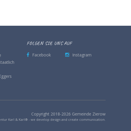
FOLGEN SIE UNS AUF
e
Facebook
Instagram
taatlich
Eggers
Copyright 2018-2026 Gemeinde Zierow
ntur Karl & Karl® - we develop design and create communication.