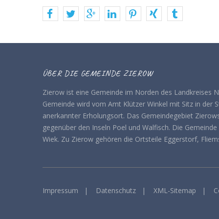
teilen
tweet
teilen
mitteilen
pin
teilen
teilen
it
ÜBER DIE GEMEINDE ZIEROW
Zierow ist eine Gemeinde im Norden des Landkreises 
Gemeinde wird vom Amt Klützer Winkel mit Sitz in der Sta
anerkannter Erholungsort. Das Gemeindegebiet Zierows
gegenüber den Inseln Poel und Walfisch. Die Gemeinde 
Wiek. Zu Zierow gehören die Ortsteile Eggerstorf, Fliem
Impressum
|
Datenschutz
|
XML-Sitemap
|
C